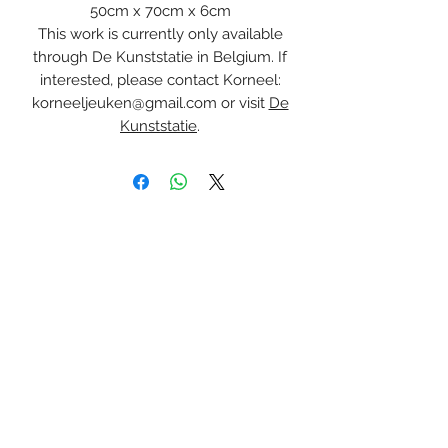
50cm x 70cm x 6cm
This work is currently only available
through De Kunststatie in Belgium. If
interested, please contact Korneel:
korneeljeuken@gmail.com or visit
De
Kunststatie
.
Korneel Jeuken Art
Inschrijfformulier
Verzenden